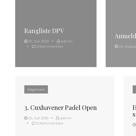
Rangliste DPV
Anmeld
25. Juli 2020
admin
0 Kommentare
20. Augus
Allgemein
3. Cuxhavener Padel Open
H
s
25. Juli 2019
admin
0 Kommentare