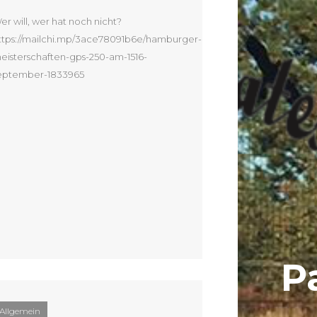
er will, wer hat noch nicht?
ttps://mailchi.mp/3ace78091b6e/hamburger-
eisterschaften-gps-250-am-1516-
eptember-1833965
P
Allgemein