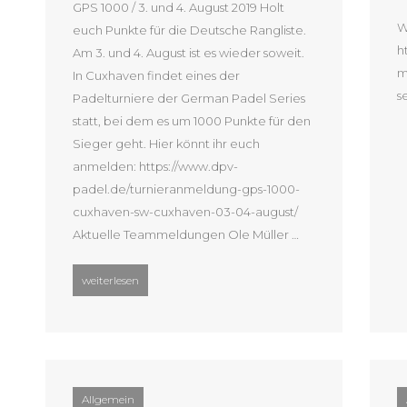
GPS 1000 / 3. und 4. August 2019 Holt
W
euch Punkte für die Deutsche Rangliste.
h
Am 3. und 4. August ist es wieder soweit.
m
In Cuxhaven findet eines der
s
Padelturniere der German Padel Series
statt, bei dem es um 1000 Punkte für den
Sieger geht. Hier könnt ihr euch
anmelden: https://www.dpv-
padel.de/turnieranmeldung-gps-1000-
cuxhaven-sw-cuxhaven-03-04-august/
Aktuelle Teammeldungen Ole Müller …
“3. Cuxhavener Padel Open”
weiterlesen
Allgemein