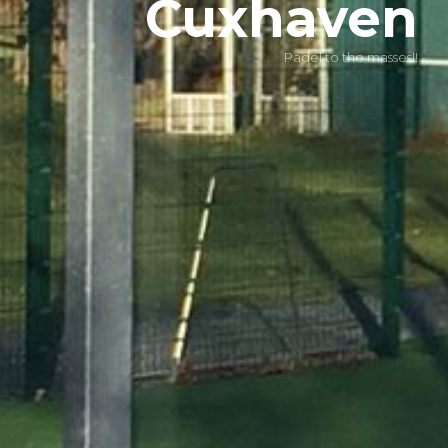
Cuxhaven
Padel to the masses!!