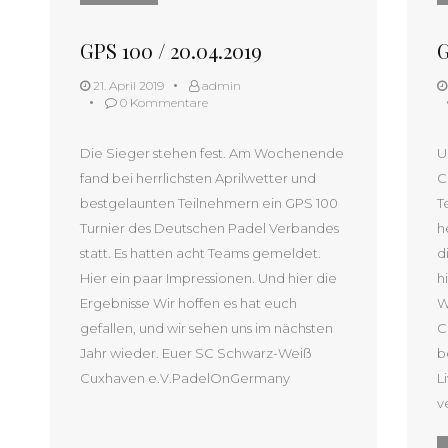
GPS 100 / 20.04.2019
G
21. April 2019
admin
0 Kommentare
Die Sieger stehen fest. Am Wochenende
U
fand bei herrlichsten Aprilwetter und
C
bestgelaunten Teilnehmern ein GPS 100
T
Turnier des Deutschen Padel Verbandes
h
statt. Es hatten acht Teams gemeldet.
d
Hier ein paar Impressionen. Und hier die
h
Ergebnisse Wir hoffen es hat euch
W
gefallen, und wir sehen uns im nächsten
C
Jahr wieder. Euer SC Schwarz-Weiß
b
Cuxhaven e.V.PadelOnGermany
L
v