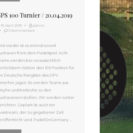
PS 100 Turnier / 20.04.2019
19. April 2019
admin
0 Kommentare
nd wieder ist es einmal soweit
uxhaven frönt dem Padelspiel. Acht
eams werden bei voraussichtlich
errlichstem Wetter den 100 Punkten für
ie Deutsche Rangliste des DPV
interher jagen. Es werden Teams aus
eyhe und Karlsruhe zu den
uxhavenern stoßen. Wir werden weiter
erichten. Geplant ist auch ein
ivestream, der zu gegebener Zeit
eröffentlicht wird. PadelOnGermany …